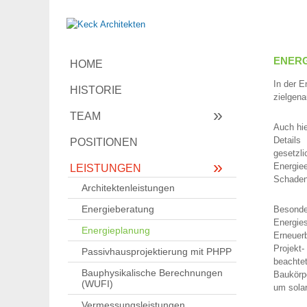
ENER
HOME
In der 
HISTORIE
zielgena
TEAM
Auch hie
Details
POSITIONEN
gesetzl
Energiee
LEISTUNGEN
Schaden
Architektenleistungen
Energieberatung
Besonde
Energie
Energieplanung
Erneuer
Projekt-
Passivhausprojektierung mit PHPP
beachte
Bauphysikalische Berechnungen
Baukörp
(WUFI)
um sola
Vermessungsleistungen