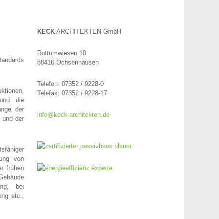
KECK
ARCHITEKTEN GmbH
Rottumwiesen 10
tandards
88416 Ochsenhausen
Telefon: 07352 / 9228-0
uktionen,
Telefax: 07352 / 9228-17
 und die
ange der
info@keck-architekten.de
, und der
sfähiger
gung von
r frühen
e Gebäude
ng, bei
ng etc.,