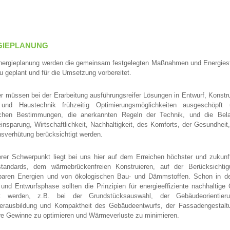
GIEPLANUNG
Energieplanung werden die gemeinsam festgelegten Maßnahmen und Energies
u geplant und für die Umsetzung vorbereitet.
r müssen bei der Erarbeitung ausführungsreifer Lösungen in Entwurf, Konstr
 und Haustechnik frühzeitig Optimierungsmöglichkeiten ausgeschöpft
ichen Bestimmungen, die anerkannten Regeln der Technik, und die Bel
insparung, Wirtschaftlichkeit, Nachhaltigkeit, des Komforts, der Gesundheit
sverhütung berücksichtigt werden.
rer Schwerpunkt liegt bei uns hier auf dem Erreichen höchster und zukunft
standards, dem wärmebrückenfreien Konstruieren, auf der Berücksichti
baren Energien und von ökologischen Bau- und Dämmstoffen. Schon in de
 und Entwurfsphase sollten die Prinzipien für energieeffiziente nachhaltig
t werden, z.B. bei der Grundstücksauswahl, der Gebäudeorientieru
erausbildung und Kompaktheit des Gebäudeentwurfs, der Fassadengestaltu
re Gewinne zu optimieren und Wärmeverluste zu minimieren.